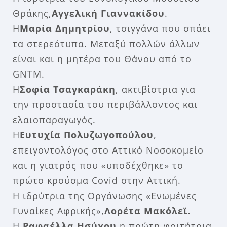
Θράκης,
Αγγελική Γιαννακίδου
.
Η
Μαρία Δημητρίου
, τσιγγάνα που σπάει
τα στερεότυπα. Μεταξύ πολλών άλλων
είναι και η μητέρα του Θάνου από το
GNTM.
Η
Σοφία Τσαγκαράκη
, ακτιβίστρια για
την προστασία του περιβάλλοντος και
ελαιοπαραγωγός.
Η
Ευτυχία Πολυζωγοπούλου
,
επειγοντολόγος στο Αττικό Νοσοκομείο
και η γιατρός που «υποδέχθηκε» το
πρώτο κρούσμα Covid στην Αττική.
Η ιδρύτρια της Οργάνωσης «Ενωμένες
Γυναίκες Αφρικής»,
Λορέτα Μακόλεϊ.
Η
Ραφαέλλα Ησύχου,
η πρώτη φοιτήτρια