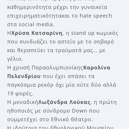
καθημερινότητα μέχρι την γυναικεία
επιχειρηματικότητα
και το hate speech
στα social media
.
H
Χρύσα Κατσαρίνη
, η stand up κωμικός
που συνδυάζει το αστείο με το σοβαρό
και θεραπεύει τα τραύματά μας… με
γέλιο.
Η χρυσή Παραολυμπιονίκης
Καρολίνα
Πελενδρίου
που έχει σπάσει τα
παγκόσμια ρεκόρ όχι μία ούτε δύο αλλά
19 φορές.
Η μοναδική
Λωξάνδρα Λούκας
, η πρώτη
ηθοποιός με σύνδρομο Down που
συμμετέχει στο Εθνικό Θέατρο.
Η ιδρύτρια του Εθνολογικού Μουσείου