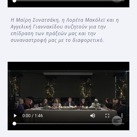
Η Μαίρη Συνατσάκη, η Λορέτα Μακόλεϊ και η
Αγγελική Γιαννακίδου συζητούν για την
επίδραση των πράξεών μας και την
συναναστροφή μας με το διαφορετικό.