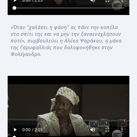
«Όταν "χαλάσει η φάση" ας πάνε την κοπέλα
στο σπίτι της και να μην την ξαναενοχλήσουν
ποτέ», συμβουλεύει η Αλέκα Ψαράκου, η μάνα
της Γαρυφαλλιάς που δολοφονήθηκε στην
Φολέγανδρο.