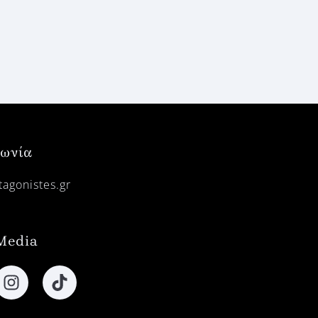
νωνία
agonistes.gr
Media