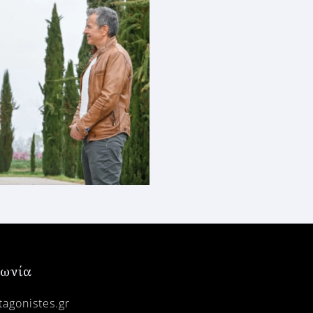
νωνία
agonistes.gr