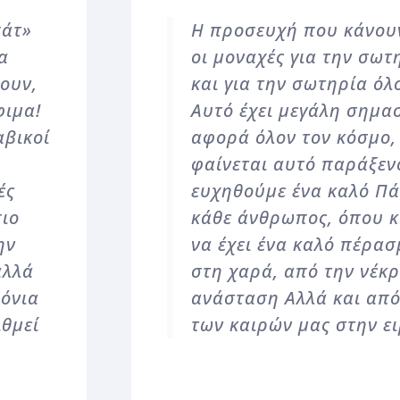
πάτ»
Η προσευχή που κάνουν
α
οι μοναχές για την σωτ
ουν,
και για την σωτηρία όλ
φιμα!
Αυτό έχει μεγάλη σημασ
αβικοί
αφορά όλον τον κόσμο, 
φαίνεται αυτό παράξενο
ές
ευχηθούμε ένα καλό Πά
πιο
κάθε άνθρωπος, όπου κα
ην
να έχει ένα καλό πέρα
αλλά
στη χαρά, από την νέκ
ρόνια
ανάσταση Αλλά και από
ιθμεί
των καιρών μας στην ε